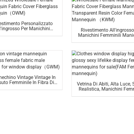
estimento Personalizzato
l'ingrosso Per Manichini
Rivestimento All'ingrosso
mminili In Fibra Di Vetro
Manichini Femminili Mani
(OWM)
In Fibra Di Vetro In Res
Trasparente Manichin
Femminile (KWM)
echino Vintage Vintage In
uto Femminile In Fibra Di
Vetrina Di Abiti, Alta Luce,
tro Maschile Per Vetrina
Realistica, Manichini Femm
(GWM)
In Vendita (FAM Manich
Femminile)