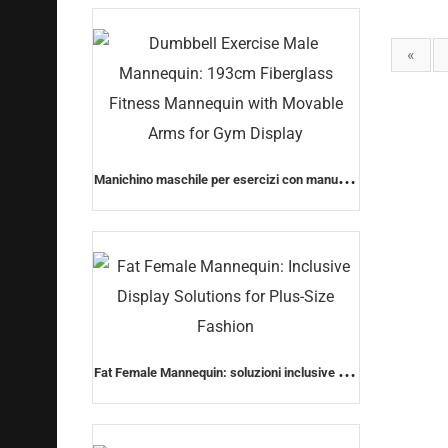
femminile di moda)
«
Manichino maschile per esercizi con manubri:
manichino fitness in fibra di vetro di 193 cm
con braccia mobili per esposizione in palestra
Fat Female Mannequin: soluzioni inclusive per
le esposizioni della moda plus size