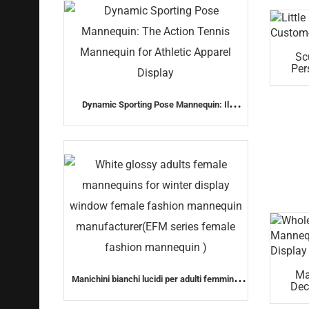
Sc
Per
F
Dynamic Sporting Pose Mannequin: Il
manichino di Action Tennis per l'Abbigliamento
Sportivo
Ma
Manichini bianchi lucidi per adulti femminili
Dec
per vetrine invernale, produttore di manichini
Dinam
di moda femminile (serie EFM manichino