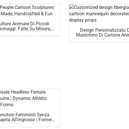
ulture Animate Di Piccoli
sonaggi: Fatte Su Misura,
Design Personalizzato 
atte A Mano E Divertenti
Manichino Di Cartone An
Decorato Con Oggetti Di 
nichini Femminili Senza
apita All'ingrosso | Forme
iche Di Esibizione Atletica