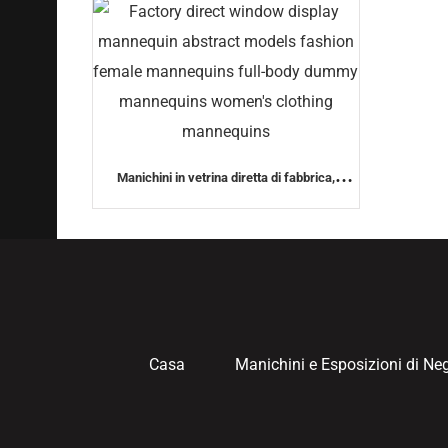
Manichini in vetrina diretta di fabbrica,
modelle astratte di moda, manichini femminili
a corpo intero, manichini manichini da
abbigliamento femminile, manichini
Casa
Manichini e Esposizioni di Ne