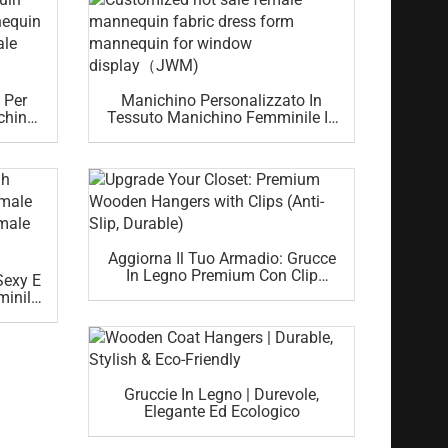
 Per
Manichino Personalizzato In
chino
Tessuto Manichino Femminile In
ina
Vendita Per Esposizione (JWM)
o
Aggiorna Il Tuo Armadio: Grucce
In Legno Premium Con Clip
 Sexy E
(antiscivolo, Durevoli)
inili
ino
Gruccie In Legno | Durevole,
Elegante Ed Ecologico