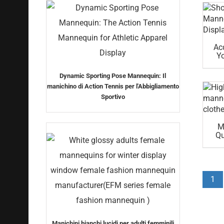
Ac
Yo
Dynamic Sporting Pose Mannequin: Il
manichino di Action Tennis per l'Abbigliamento
Sportivo
M
Qu
Sp
1
Manichini bianchi lucidi per adulti femminili