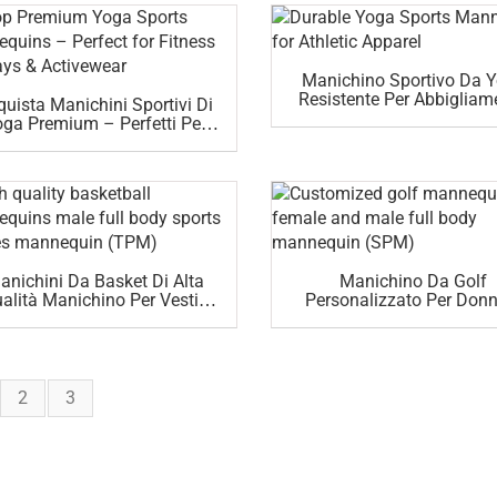
Manichino Sportivo Da 
Resistente Per Abbigliam
quista Manichini Sportivi Di
Sportivo
ga Premium – Perfetti Per
Esposizioni Fitness E
Abbigliamento Sportivo
anichini Da Basket Di Alta
Manichino Da Golf
alità Manichino Per Vestiti
Personalizzato Per Donn
ortivi A Corpo Intero (TPM)
Maschi A Corpo Intero (
2
3