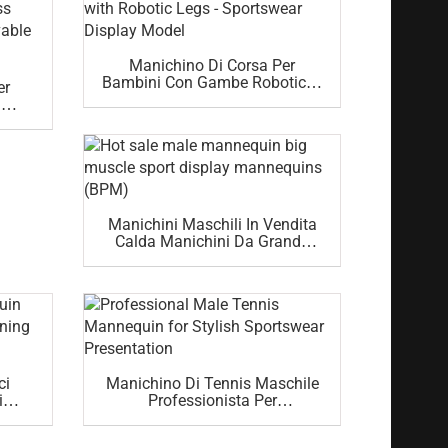
Manichino Di Corsa Per
Bambini Con Gambe Robotiche
er
- Modello Di Esposizione Per
:
Abbigliamento Sportivo
a Di
ccia
In
Manichini Maschili In Vendita
Calda Manichini Da Grande
Muscolo Sportivo (BPM)
ci
Manichino Di Tennis Maschile
i
Professionista Per
emium
Presentazione Di
Abbigliamento Sportivo Alla