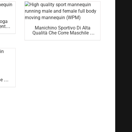
Moda
Yoga
ento
Manichino Sportivo Di Alta
Qualità Che Corre Maschile E
Femmina A Corpo Intero (WPM)
e E
SPM)