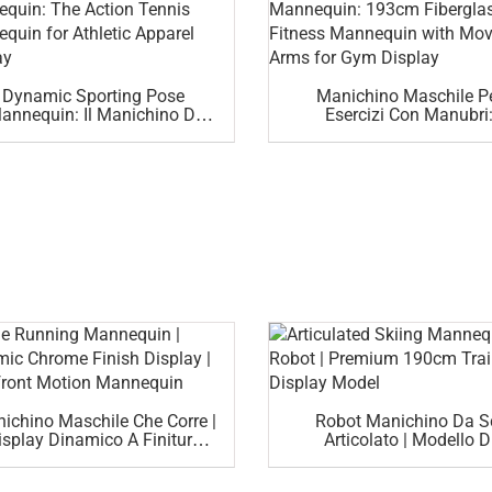
Dynamic Sporting Pose
Manichino Maschile P
annequin: Il Manichino Di
Esercizi Con Manubri
Action Tennis Per
Manichino Fitness In Fibr
L'Abbigliamento Sportivo
Vetro Di 193 Cm Con Bra
Mobili Per Esposizione 
Palestra
ichino Maschile Che Corre |
Robot Manichino Da S
isplay Dinamico A Finitura
Articolato | Modello D
Cromata | Manichino Di
Esposizione Sportiva Pr
Movimento Negozio
190cm