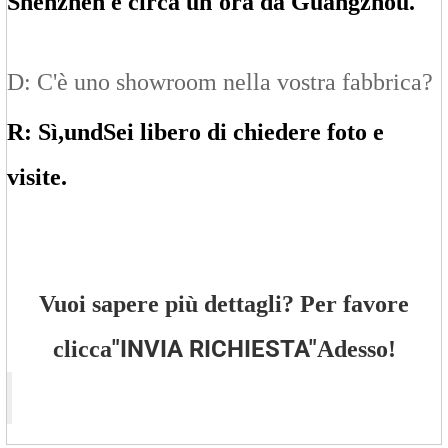
Shenzhen e circa un'ora da Guangzhou.
D: C'è uno showroom nella vostra fabbrica?
R: Sì,
un
d
Sei libero di chiedere foto e
visite.
Vuoi sapere più dettagli? Per favore
"
INVIA RICHIESTA
"
clicca
Adesso!