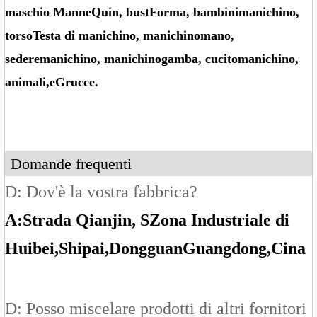
maschio
Manne
Quin
, bust
Forma
, bambini
manichino
,
torso
Testa di manichino
, manichino
mano
,
sedere
manichino
, manichino
gamba
, cucito
manichino
,
animali
,
e
Grucce.
Domande frequenti
D: Dov'è la vostra fabbrica?
A:
Strada Qianjin, S
Zona Industriale di
Huibei
,Shipai
,Dongguan
Guangdong
,Cina
D: Posso miscelare prodotti di altri fornitori