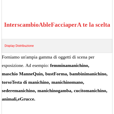
Interscambio
Able
Faccia
per
A te la scelta
Display
Distribuzione
Forniamo un'ampia gamma di oggetti di scena per
esposizione. Ad esempio:
femmina
manichino
,
maschio
Manne
Quin
, bust
Forma
, bambini
manichino
,
torso
Testa di manichino
, manichino
mano
,
sedere
manichino
, manichino
gamba
, cucito
manichino
,
animali
,
e
Grucce.