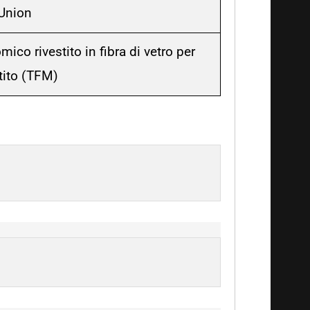
 Union
co rivestito in fibra di vetro per
tito (TFM)