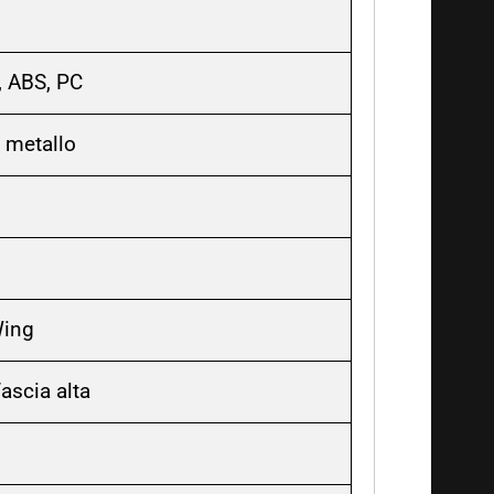
U, ABS, PC
 metallo
Wing
ascia alta