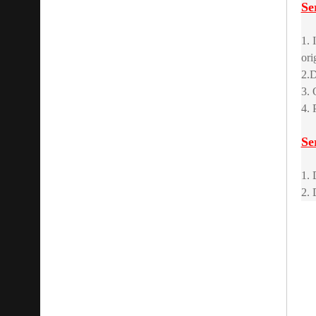
Se
1. 
ori
2.D
3. 
4. 
Se
1. 
2. 