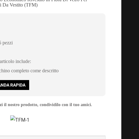
i Da Vestito (TFM)
 pezzi
rticolo include:
chino completo come descritto
NDA RAPIDA
i il nostro prodotto, condividilo con il tuo amici.