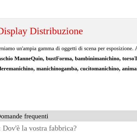
Display
Distribuzione
rniamo un'ampia gamma di oggetti di scena per esposizione. 
schio
Manne
Quin
, bust
Forma
, bambini
manichino
, torso
T
dere
manichino
, manichino
gamba
, cucito
manichino
, anima
omande frequenti
 Dov'è la vostra fabbrica?