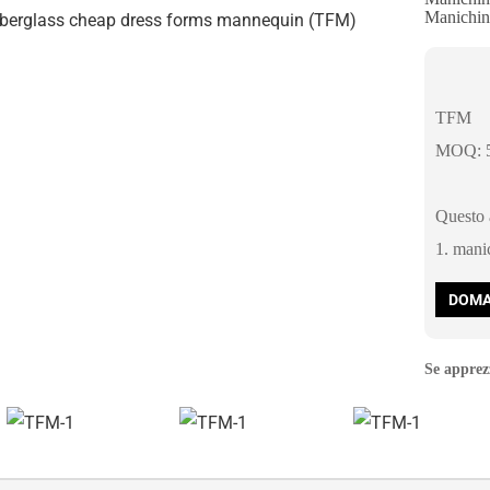
Manichin
TFM
MOQ: 5
Questo a
1. mani
DOMA
Se apprezz