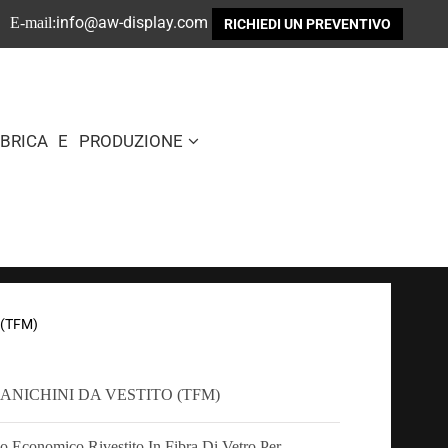
info@aw-display.com
E-mail:
RICHIEDI UN PREVENTIVO
BBRICA E PRODUZIONE
o (TFM)
ANICHINI DA VESTITO (TFM)
 Economico Rivestito In Fibra Di Vetro Per