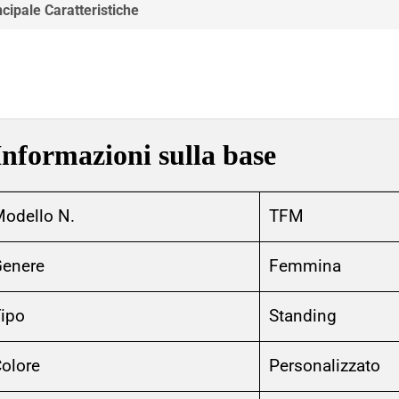
ncipale Caratteristiche
Informazioni sulla base
odello N.
TFM
enere
Femmina
ipo
Standing
olore
Personalizzato