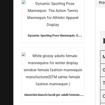
Pri
Dynamic Sporting Pose Mannequin: Il
manichino di Action Tennis per l'Abbigliamento
Sportivo
M
G
T
Manichini bianchi lucidi per adulti femminili
C
per vetrine invernale, produttore di manichini
di moda femminile (serie EFM manichino