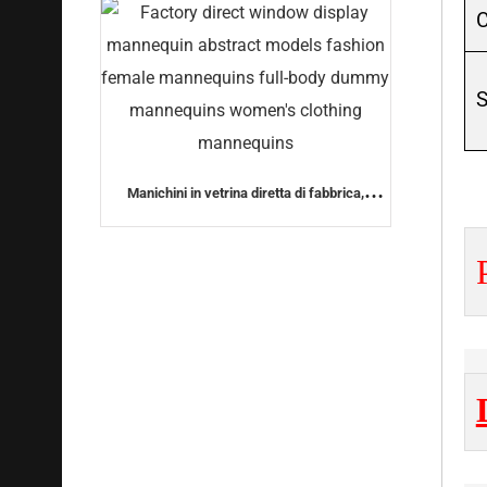
C
S
Manichini in vetrina diretta di fabbrica,
modelle astratte di moda, manichini femminili
a corpo intero, manichini manichini da
abbigliamento femminile, manichini