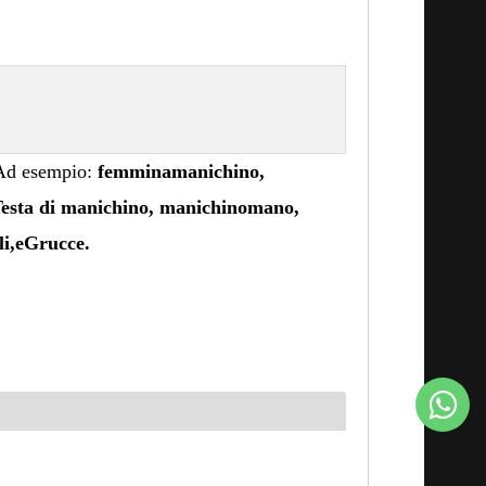
Ad esempio:
femmina
manichino
,
esta di manichino
, manichino
mano
,
li
,
e
Grucce.