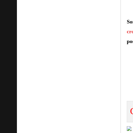
So
cr
po