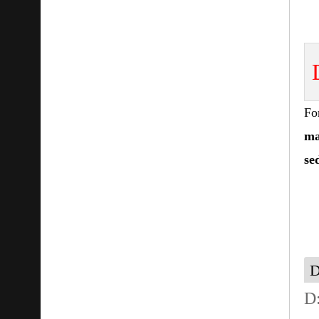
Fo
ma
se
D
D: