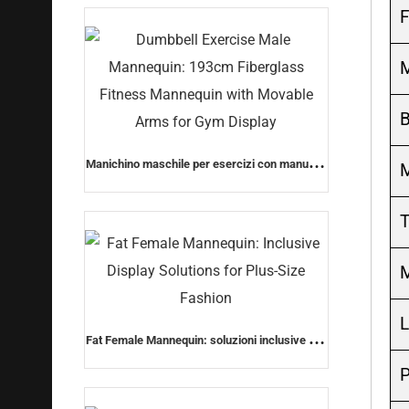
F
femminile di moda)
M
Manichino maschile per esercizi con manubri:
manichino fitness in fibra di vetro di 193 cm
con braccia mobili per esposizione in palestra
T
M
L
Fat Female Mannequin: soluzioni inclusive per
le esposizioni della moda plus size
P