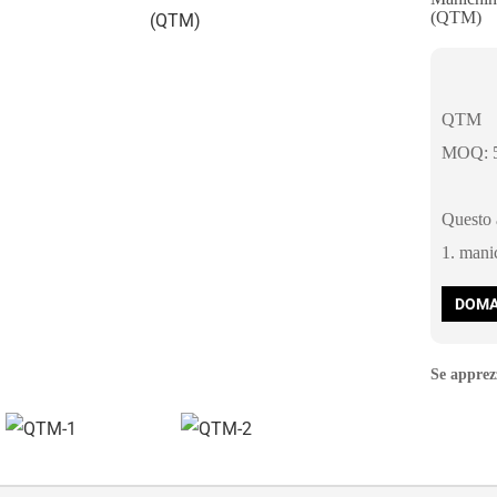
(QTM)
QTM
MOQ: 5
Questo a
1. mani
DOMA
Se apprezz