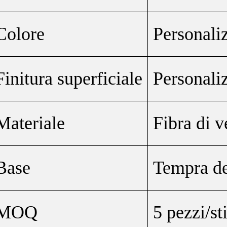
Colore
Personali
Finitura superficiale
Personali
Materiale
Fibra di 
Base
Tempra de
MOQ
5 pezzi/st