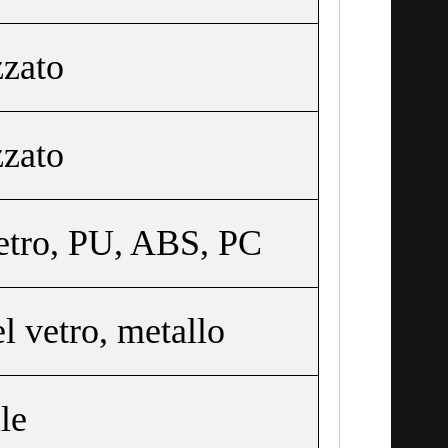
zzato
zzato
vetro, PU, ABS, PC
l vetro, metallo
ile