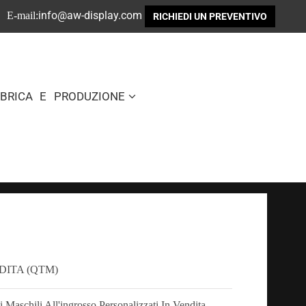
info@aw-display.com
E-mail:
RICHIEDI UN PREVENTIVO
BBRICA E PRODUZIONE
DITA (QTM)
 Maschili All'ingrosso Personalizzati In Vendita