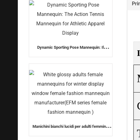
Pri
Dynamic Sporting Pose Mannequin: Il
manichino di Action Tennis per l'Abbigliamento
Sportivo
Manichini bianchi lucidi per adulti femminili
per vetrine invernale, produttore di manichini
di moda femminile (serie EFM manichino