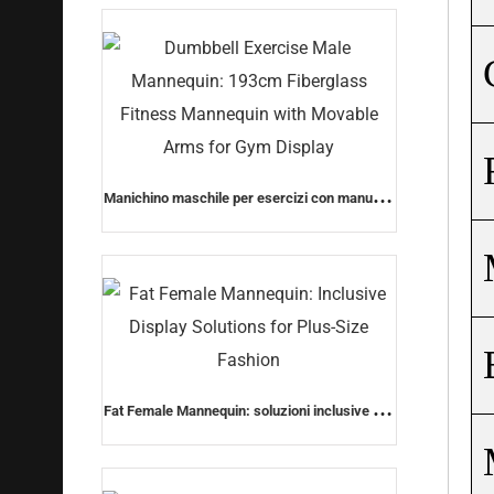
femminile di moda)
Manichino maschile per esercizi con manubri:
manichino fitness in fibra di vetro di 193 cm
con braccia mobili per esposizione in palestra
Fat Female Mannequin: soluzioni inclusive per
le esposizioni della moda plus size