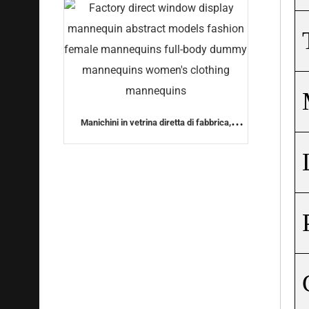
Manichini in vetrina diretta di fabbrica,
modelle astratte di moda, manichini femminili
a corpo intero, manichini manichini da
abbigliamento femminile, manichini