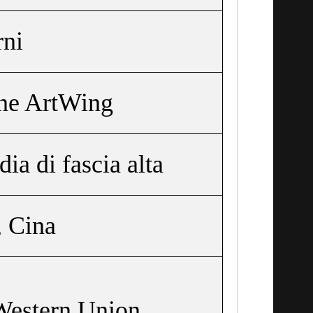
rni
ne ArtWing
ia di fascia alta
 Cina
Western Union