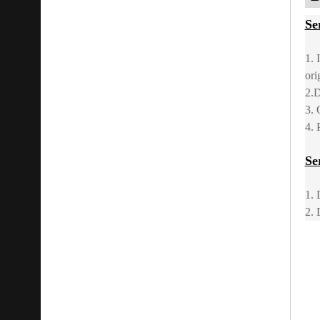
Se
1. 
ori
2.D
3. 
4. 
Se
1. 
2. 