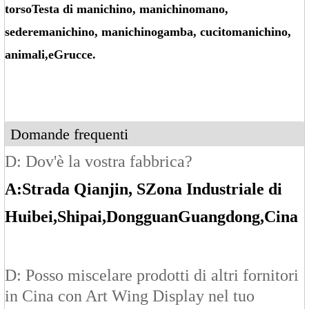
torso
Testa di manichino
, manichino
mano
,
sedere
manichino
, manichino
gamba
, cucito
manichino
,
animali
,
e
Grucce.
Domande frequenti
D: Dov'è la vostra fabbrica?
A:
Strada Qianjin, S
Zona Industriale di
Huibei
,Shipai
,Dongguan
Guangdong
,Cina
D: Posso miscelare prodotti di altri fornitori
in Cina con Art Wing Display nel tuo