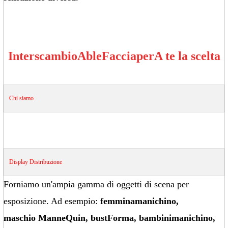
Interscambio
Able
Faccia
per
A te la scelta
Chi siamo
Display
Distribuzione
Forniamo un'ampia gamma di oggetti di scena per
esposizione. Ad esempio:
femmina
manichino
,
maschio
Manne
Quin
, bust
Forma
, bambini
manichino
,