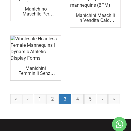
Manichino
Maschile Per
Manichini Maschili
Manichini Da
In Vendita Calda
Lavoro (YM)
Manichini Da
Grande Muscolo
Sportivo (BPM)
Manichini
Femminili Senza
Decapita
All'ingrosso | Forme
Dinamiche Di
Esibizione Atletica
«
‹
1
2
3
4
5
›
»