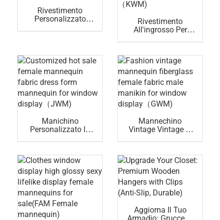
Rivestimento
Personalizzato
Rivestimento
All'ingrosso Per
All'ingrosso Per
Manichini
Manichini
Femminili In Fibra
Femminili
Di Vetro (OWM)
Manichino In Fibra
Di Vetro In Resina
Trasparente
Manichino
Femminile (KWM)
Manichino
Mannechino
Personalizzato In
Vintage Vintage In
Tessuto Manichino
Tessuto Femminile
Femminile In
In Fibra Di Vetro
Vendita Per
Maschile Per
Esposizione (JWM)
Vetrina (GWM)
Aggiorna Il Tuo
Armadio: Grucce In