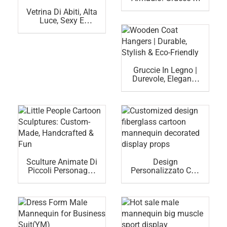
Legno Premium
Vetrina Di Abiti, Alta
Con Clip
Luce, Sexy E
(antiscivolo,
Realistica,
Durevoli)
Manichini
Femminili In
Vendita (FAM
Manichino
Gruccie In Legno |
Femminile)
Durevole, Elegante
Ed Ecologico
Sculture Animate Di
Design
Piccoli Personaggi:
Personalizzato Con
Fatte Su Misura,
Manichino Di
Fatte A Mano E
Cartone Animato
Divertenti
Decorato Con
Oggetti Di Scena